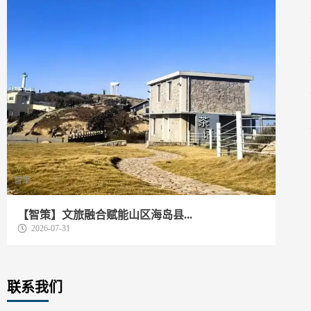
智策
动
【智策】文旅融合赋能山区海岛县...
我
2026-07-31
联系我们