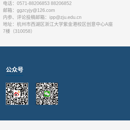
电话：0571-88206853 88206852
邮箱：ggzcyjy@126.com
内参、评论投稿邮箱：ipp@zju.edu.cn
地址：杭州市西湖区浙江大学紫金港校区创意中心A座
7楼（310058）
公众号
Copyrigh