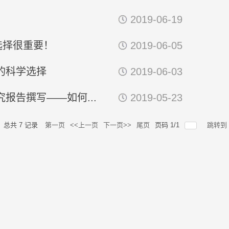
2019-06-19
选择很重要！
2019-06-05
的科学选择
2019-06-03
报告撰写——如何...
2019-05-23
总共
7
记录
第一页
<<上一页
下一页>>
尾页
页码
1
/
1
跳转到
动态新闻
三级养老服务网络，不能...
我院资深研究员
7-29
2026-07-29