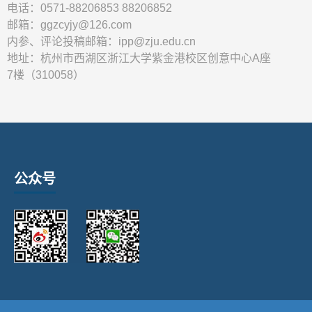
电话：0571-88206853 88206852
邮箱：ggzcyjy@126.com
内参、评论投稿邮箱：ipp@zju.edu.cn
地址：杭州市西湖区浙江大学紫金港校区创意中心A座
7楼（310058）
公众号