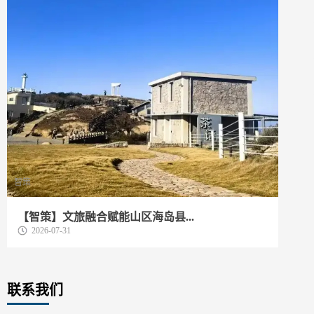
智策
动
【智策】文旅融合赋能山区海岛县...
我
2026-07-31
联系我们