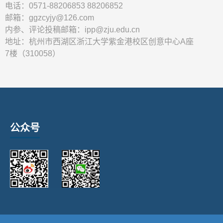
电话：0571-88206853 88206852
邮箱：ggzcyjy@126.com
内参、评论投稿邮箱：ipp@zju.edu.cn
地址：杭州市西湖区浙江大学紫金港校区创意中心A座
7楼（310058）
公众号