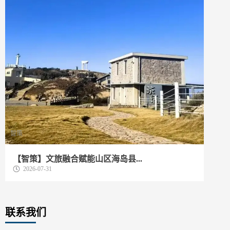
智策
动
【智策】文旅融合赋能山区海岛县...
我
2026-07-31
联系我们