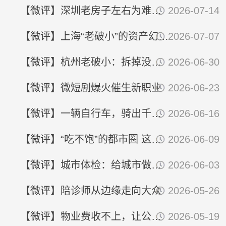
【微评】深圳老房子左右为难：被城中村挤压 被城市繁华遗忘
2026-07-14
【微评】上海“老破小”的资产幻觉：彩票撕了 钱包漏了
2026-07-07
【微评】杭州老破小：拆掉没人干 收储不划算
2026-06-30
【微评】微短剧爆火催生新职业
2026-06-23
【微评】一辆自行车，骑出千亿市场？
2026-06-16
【微评】“吃不饱”的都市圈 这四个坎该怎么迈？
2026-06-09
【微评】城市体检：给城市做一场真正的“全科诊断”
2026-06-03
【微评】陪诊师从边缘走向大众
2026-05-26
【微评】物业费收不上，让公职人员“带头”有用吗？
2026-05-19