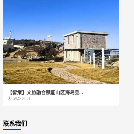
智策
动
【智策】文旅融合赋能山区海岛县...
我
2026-07-31
联系我们