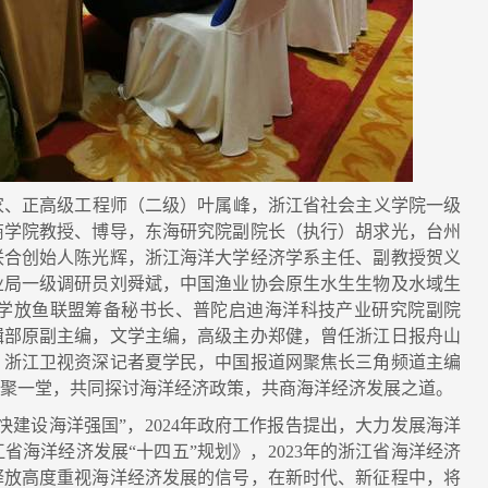
、正高级工程师（二级）叶属峰，浙江省社会主义学院一级
商学院教授、博导，东海研究院副院长（执行）胡求光，台州
联合创始人陈光辉，浙江海洋大学经济学系主任、副教授贺义
业局一级调研员刘舜斌，中国渔业协会原生水生生物及水域生
学放鱼联盟筹备秘书长、普陀启迪海洋科技产业研究院副院
辑部原副主编，文学主编，高级主办郑健，曾任浙江日报舟山
，浙江卫视资深记者夏学民，中国报道网聚焦长三角频道主编
齐聚一堂，共同探讨海洋经济政策，共商海洋经济发展之道。
建设海洋强国”，2024年政府工作报告提出，大力发展海洋
省海洋经济发展“十四五”规划》，2023年的浙江省海洋经济
步释放高度重视海洋经济发展的信号，在新时代、新征程中，将