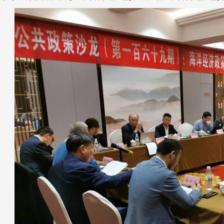
态新闻
策论
院研究员夏学民接受中华网采访
【策论】
2026-07-31
2026-0