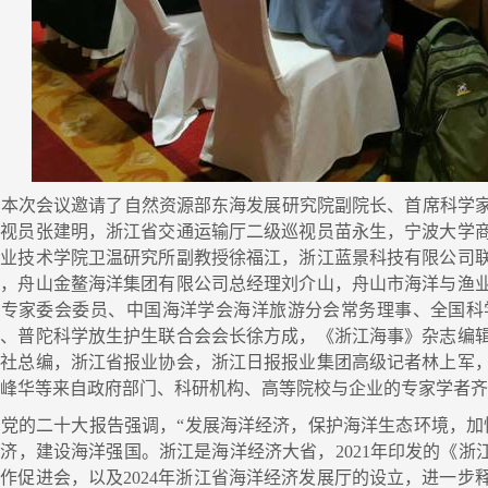
本次会议邀请了自然资源部东海发展研究院副院长、首席科学家
巡视员张建明，浙江省交通运输厅二级巡视员苗永生，宁波大学
职业技术学院卫温研究所副教授徐福江，浙江蓝景科技有限公司
雄，舟山金鳌海洋集团有限公司总经理刘介山，舟山市海洋与渔
态专家委会委员、中国海洋学会海洋旅游分会常务理事、全国科
长、普陀科学放生护生联合会会长徐方成，《浙江海事》杂志编
分社总编，浙江省报业协会，浙江日报报业集团高级记者林上军
焦峰华等来自政府部门、科研机构、高等院校与企业的专家学者
的二十大报告强调，“发展海洋经济，保护海洋生态环境，加快
济，建设海洋强国。浙江是海洋经济大省，2021年印发的《浙江
作促进会，以及2024年浙江省海洋经济发展厅的设立，进一