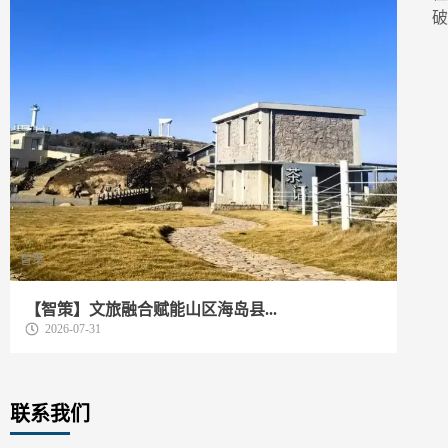
智策
动
【智策】文旅融合赋能山区海岛县...
我
2026-07-31
联系我们