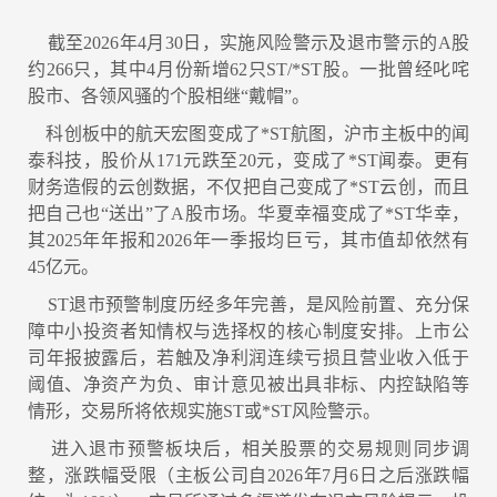
截至2026年4月30日，实施风险警示及退市警示的A股
约266只，其中4月份新增62只ST/*ST股。一批曾经叱咤
股市、各领风骚的个股相继“戴帽”。
科创板中的航天宏图变成了*ST航图，沪市主板中的闻
泰科技，股价从171元跌至20元，变成了*ST闻泰。更有
财务造假的云创数据，不仅把自己变成了*ST云创，而且
把自己也“送出”了A股市场。华夏幸福变成了*ST华幸，
其2025年年报和2026年一季报均巨亏，其市值却依然有
45亿元。
ST退市预警制度历经多年完善，是风险前置、充分保
障中小投资者知情权与选择权的核心制度安排。上市公
司年报披露后，若触及净利润连续亏损且营业收入低于
阈值、净资产为负、审计意见被出具非标、内控缺陷等
情形，交易所将依规实施ST或*ST风险警示。
进入退市预警板块后，相关股票的交易规则同步调
整，涨跌幅受限（主板公司自2026年7月6日之后涨跌幅