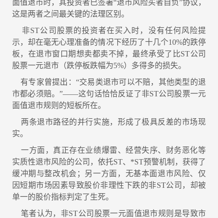
面值退市时，其投资者已签署“退市风险买者自负”协议，
这是两者之间最关键的法理区别。
非ST公司股票的投资者在买入时，没有任何风险提
示，却在毫无心理准备的情况下经历了十几个10%的跌停
板，在退市窗口期想卖都卖不掉，最终承受了比ST公司
股票一元退市（跌停板跌幅为5%）多得多的损失。
有专家曾提出：“交易类退市可以不赔，其他类型的退
市都必须赔。”——这句话恰恰反证了非ST公司股票一元
面值退市规则的短板所在。
两条退市路径的并行实施，形成了极具反差的市场现
实。
一方面，真正存在业绩爆雷、经营失序、财务恶化等
实质性退市风险的公司，依托ST、*ST预警机制，获得了
缓冲期与整改机会；另一方面，无基本面退市风险、仅
因短期市场因素导致股价非理性下跌的非ST公司，却被
单一的股价指标判定了生死。
笔者认为，非ST公司股票一元面值退市规则是导致市