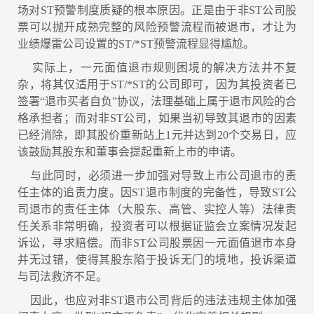
场对ST预警制度质疑的根本原因。正是由于非ST公司股
票可以抛开成熟完整的风险预警流程而被退市，才让为
业绩爆雷公司设置的ST/*ST预警流程显得尴尬。
实际上，一元面值退市规则困境的解决方法并不复
杂，将其仅适用于ST/*ST的公司即可，因为其投资者已
签署“退市买者自负”协议，法理基础上属于退市风险的合
格承担者；而对非ST公司，如果当初导致其退市的因素
已经消除，即其股价重新站上1元并达到20个交易日，应
该鼓励其股东和董事会提起重新上市的申请。
与此同时，必须进一步加强对导致上市公司退市的责
任主体的追责力度。因ST退市制度的完备性，导致ST公
司退市的责任主体（大股东、高管、实控人等）法律责
任关系非常明确，投资者可以根据证监会立案情况发起
诉讼，寻求赔偿。而非ST公司股票因一元面值退市本身
并无过错，使得其股东陷于投诉无门的境地，投诉渠道
与司法救济不足。
因此，也应对非ST退市公司背后的违法违规主体加强