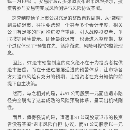
统一为10%）。交易所通过多渠道发布退市风险提示，投
资者参与交易需完成风险测评与风险协议签署。
这套制度给予上市公司充足的整改自救周期，从“戴帽”
到最终退市，往往要跨越一个甚至多个会计年度，相关
公司有足够的时间推进资产重组、引入战略投资者，争
取撤销风险警示。即便最终退市，也会进入整理期，整
个过程体现了“预警在先、循序渐进、风险可控”的监管理
念。
因此，ST退市预警制度的意义绝不在于为投资者提供
退市赔偿，而在于通过层层递进的预警体系，让市场各
方对退市风险有充分的预期，让投资者在充分知情的前
提下自主决策。
然而，与之相对的是，非ST公司股票一元面值退市路
径完全脱离了这套成熟的风险预警体系，呈现出机械刚
性。
而且，值得强调的是，遭遇非ST公司股票退市的投资
者没有签署“退市风险自担”协议，而ST公司股票以一元