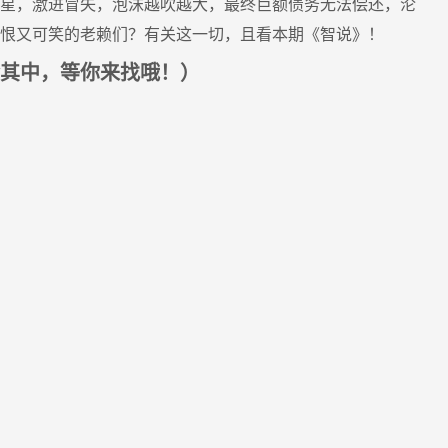
明星，激进冒失，泡沫越吹越大，最终巨额债务无法偿还，沦
可恨又可笑的老赖们？有关这一切，且看本期《智说》！
其中，等你来找哦！）
动态新闻
三级养老服务网络，不能...
我院资深研究员
7-29
2026-07-29