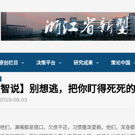
原创栏目
决策平台
研究成果
策论中国
【智说】别想逃，把你盯得死死
2019-08-03
他们，满嘴都是借口，欠债不还，习惯撒泼耍赖。他们，浑身都