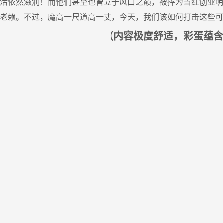
生活依然滋润！而他们甚至也曾立于风口之巅，被捧为当红创业
为老赖。不过，魔高一尺道高一丈，今天，我们该如何打击这些
（内容极度舒适，彩蛋蕴含
态新闻
策论
院研究员夏学民接受中华网采访
【策论】
2026-07-31
2026-0