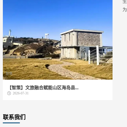
智策
动
【智策】文旅融合赋能山区海岛县...
我
2026-07-31
联系我们