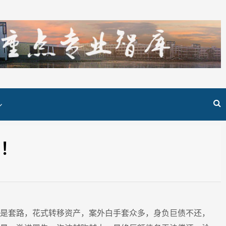
的！
是套路，花式转移资产，案外白手套众多，身负巨债不还，