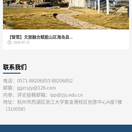
智策
【智策】文旅融合赋能山区海岛县...
2026-07-31
联系我们
电话：0571-88206853 88206852
邮箱：ggzcyjy@126.com
内参、评论投稿邮箱：ipp@zju.edu.cn
地址：杭州市西湖区浙江大学紫金港校区创意中心A座7楼
（310058）