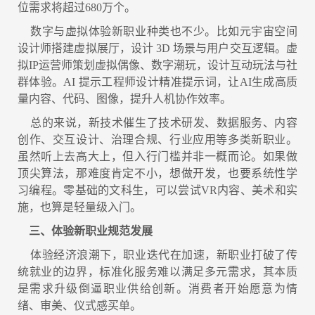
位需求将超过680万个。
数字与虚拟体验新职业种类也不少。比如元宇宙空间
设计师搭建虚拟展厅，设计 3D 场景与用户交互逻辑。虚
拟IP运营师策划虚拟偶像、数字潮玩，设计互动玩法与社
群体验。AI 提示工程师设计精准提示词，让AI生成高质
量内容、代码、图像，提升人机协作效率。
总的来说，新技术催生了技术研发、数据服务、内容
创作、交互设计、治理合规、行业应用等多类新职业。
虽然听上去高大上，但入行门槛并非一概而论。如果做
顶尖算法，那难度肯定不小，想做开发，也要系统性学
习编程。零基础的文科生，可以尝试VR内容、美术和实
施，也算是轻量级入门。
三、体验新职业规范发展
体验经济浪潮下，职业迭代在加速，新职业打破了传
统就业的边界，标准化服务难以满足多元需求，其本质
是需求升级倒逼职业供给创新。消费者开始愿意为情
绪、审美、仪式感买单。