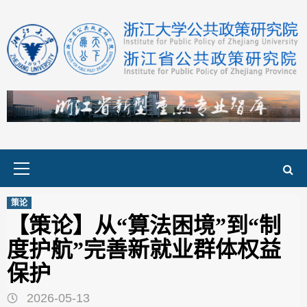
Skip
to
content
Primary
Menu
策论
【策论】从“算法困境”到“制
度护航”完善新就业群体权益
保护
2026-05-13