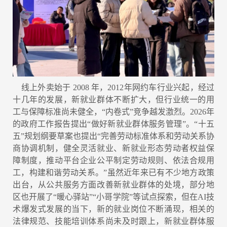
线上外卖始于 2008 年，2012年网约车行业兴起，经过
十几年的发展，新就业群体不断扩大，但行业统一的用
工与保障标准尚未健全，“内卷式”竞争越发激烈。2026年
的政府工作报告提出“做好新就业群体服务管理”。“十五
五”规划纲要草案也提出“完善劳动标准体系和劳动关系协
商协调机制，健全灵活就业、新就业形态劳动者权益保
障制度，推动平台企业公平制定劳动规则、依法合规用
工，构建和谐劳动关系。”虽然近年来已有不少地方政策
出台，从公共服务方面改善新就业群体的处境，部分地
区也开展了“暖心驿站”“小哥学院”等试点探索，但在AI技
术爆发式发展的当下，新的就业岗位不断涌现，相关的
法律规范、技能培训体系尚未及时跟上，新就业群体服