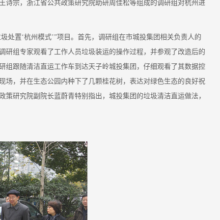
王诗宗，浙江省公共政策研究院助研周佳松等组成的调研组对杭州进
圾处置‘杭州模式’”项目。首先，调研组在市城投集团相关负责人的
调研组专家观看了工作人员垃圾装运的操作过程，并参观了改造后的
研组跟随清洁直运工作车到达天子岭城投集团，仔细观看了其数据控
现场，并在生态公园内种下了几颗桂花树，表达对绿色生态的良好祝
政策研究院副院长蓝蔚青特别指出，城投集团的垃圾清洁直运做法，
动态新闻
三级养老服务网络，不能...
我院资深研究员
7-29
2026-07-29