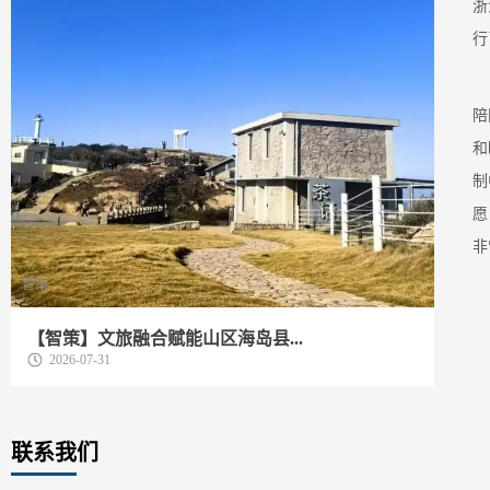
浙
行
陪
和
制
愿
非
智策
动
【智策】文旅融合赋能山区海岛县...
我
2026-07-31
联系我们