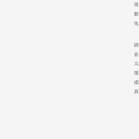
项
数
化
研
会
义
馆
成
具