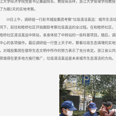
江大学经济学院党委书记兼副院长、教授蒋岳祥，浙江大学管理学院教授
了为期2天的实地考察。
10日上午，调研组一行赴市城投集团考察“垃圾清洁直运：城市生活垃
同下，前往和睦桥社区开始跟踪考察垃圾直运的全过程。在和睦桥社区，
睦桥社区清洁直运中转站，亲身体验了中转站的一些科普项目。随后，调
中心的各项操作。最后调研组一行登上天子岭，察看垃圾生态填埋的实地
，对城投集团在倡导生态文明中所作的努力表示了充分肯定。浙江省公共
常值得在更多地方施行推广，垃圾清洁直运是未来城市生态清洁的方向。
态新闻
策论
院研究员夏学民接受中华网采访
【策论】
2026-07-31
2026-0