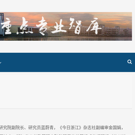
共政策研究院副院长、研究员蓝蔚青，《今日浙江》杂志社副编审金国娟，