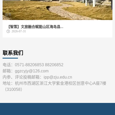
智策
【智策】文旅融合赋能山区海岛县...
2026-07-31
联系我们
电话：0571-88206853 88206852
邮箱：ggzcyjy@126.com
内参、评论投稿邮箱：ipp@zju.edu.cn
地址：杭州市西湖区浙江大学紫金港校区创意中心A座7楼
（310058）