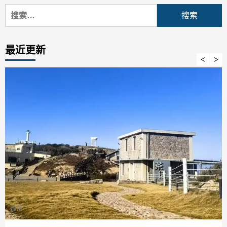
搜
索：
最近更新
智策