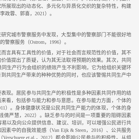
求所展现出的动态化、多元化与异质化交织的复杂特性，构建
政蓉、郭喜，2021）。
研究城市警察服务中发现，大型集中的警察部门不能很好地
服务（Ostrom，1996）。
而言具有工具性的价值，对于社会而言规范性的价值，其不
的价值提出了质疑，认为其无法取得预期的效果。其次，共同
）。此外，共同生产行为会组织的绩效产生不利影响，它为给组织关键环
。因此，在看到共同生产带来的种种优势的同时，也应该警惕共同生产中
表现。居民参与共同生产的积极性是多种因素共同作用的结
面来看，包括参与能力和参与意愿。在参与能力方面，个体的
2011）。身体健康状况是公民共同生产能力的体现，个体的身
倩严慧，2022）。缺乏参与的时间是一项重要的阻碍因素
务变得更加容易以及向公众提供信息、建议、培训，可以增强公民进行共
因素中的自我效能感（Van Eijk & Steen，2016）、公共服务
Verschuere et al.，2012）都会影响公民参与的积极性。从组