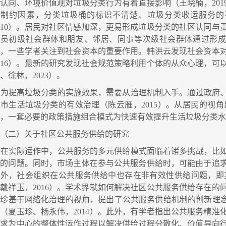
认同、环境价值观对垃圾分类行为有着直接影响（王晓楠，20
的制约因素，分类垃圾桶的标识不清楚、垃圾分类收运服务的
010）。居民对社区情感加深，更易形成垃圾分类的社区认同与
员初级社会群体和朋友、邻居、同事等次级社会群体通过形成社会规范，
此，一些学者关注到社会资本的重要作用。韩洪云发现社会资本
016）。最新的研究发现社会规范策略利用个体的从众心理，
、徐林，2023）。
为提高垃圾分类的实施效果，需要从治理机制入手。通过政府、
城市生活垃圾分类的有效治理（陈云雁，2015）。从居民的视
，一套必要的政策措施组合模式为快速有效提升生活垃圾分类水平
（二）关于社区公共服务供给的研究
在实际运作中，公共服务的多元供给模式面临着诸多挑战，比如
张的问题。同时，市场主体在参与公共服务供给时，可能由于追
此外，社会组织在公共服务供给中也存在非有效性供给问题，即
戴祥玉，2016）。学术界就如何解决社区公共服务供给存在
玉珍基于网络化治理的视角，提出了公共服务供给机制的创新理念
（夏玉珍、杨永伟，2014）。此外，有学者指出公共服务精
求为中心的整体性运作过程以解决供给过程分散化、价值导向行