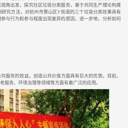
民视角出发，探究社区垃圾分类服务，基于共同生产理论构建
例研究方法，对杭州市萧山区Y街道的三个垃圾分类效果具有
明参与行为和参与程度出现差异的原因，进一步地，分析如何
动态新闻
共服务的效益，创造公共价值方面具有巨大的优势。目前，
养老服务、环境治理等领域等方面有着广泛的应用。
三级养老服务网络，不能...
我院资深研究员
7-29
2026-07-29