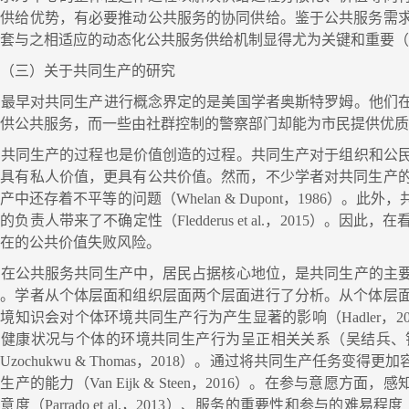
的供给优势，有必要推动公共服务的协同供给。鉴于公共服务需
套与之相适应的动态化公共服务供给机制显得尤为关键和重要（李
（三）关于共同生产的研究
最早对共同生产进行概念界定的是美国学者奥斯特罗姆。他们在
供公共服务，而一些由社群控制的警察部门却能为市民提供优质的警察
共同生产的过程也是价值创造的过程。共同生产对于组织和公民
仅具有私人价值，更具有公共价值。然而，不少学者对共同生产
产中还存着不平等的问题（Whelan & Dupont，1986
的负责人带来了不确定性（Fledderus et al.，2015）
存在的公共价值失败风险。
在公共服务共同生产中，居民占据核心地位，是共同生产的主要
果。学者从个体层面和组织层面两个层面进行了分析。从个体层
境知识会对个体环境共同生产行为产生显著的影响（Hadler，
体健康状况与个体的环境共同生产行为呈正相关关系（吴结兵、钱
Uzochukwu & Thomas，2018）。通过将共同生产任
生产的能力（Van Eijk & Steen，2016）。在参与意愿方面，感知
意度（Parrado et al.，2013）、服务的重要性和参与的难易程度（