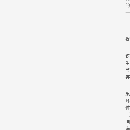
一
提
生
节
环
（
同
满