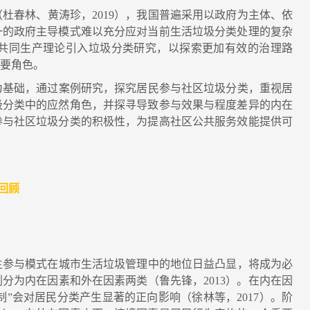
春林、黄涛珍，2019），我国普遍采用以政府为主体、依
一的政府主导模式难以充分应对当前生活垃圾分类处理的复杂
共同生产理论引入垃圾分类研究，以探索更加有效的治理路
重要角色。
基础，通过案例研究，探究居民参与社区垃圾分类，重视居
圾分类中的应然角色，并探寻导致参与效果与程度差异的内在
参与社区垃圾分类的积极性，为提高社区公共服务效能提供可
回顾
参与模式在城市生活垃圾管理中的地位日益凸显，将成为必
划分为内在因素和外在因素两类（鲁先锋，2013）。在内在因
制”会对居民分类产生显著的正向影响（徐林等，2017）。阶