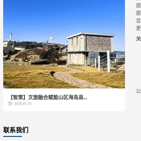
智策
动
【智策】文旅融合赋能山区海岛县...
我
2026-07-31
联系我们