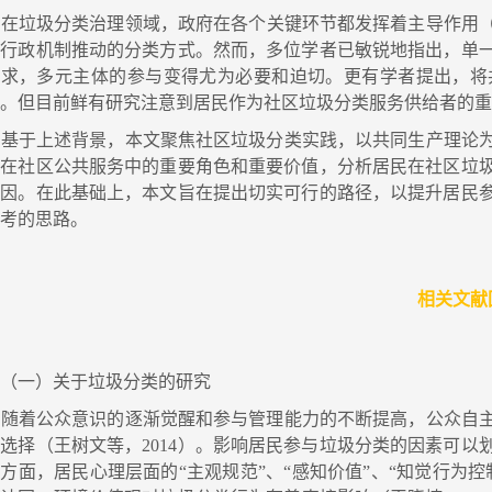
在垃圾分类治理领域，政府在各个关键环节都发挥着主导作用（杜
赖行政机制推动的分类方式。然而，多位学者已敏锐地指出，单
需求，多元主体的参与变得尤为必要和迫切。更有学者提出，将
径。但目前鲜有研究注意到居民作为社区垃圾分类服务供给者的
基于上述背景，本文聚焦社区垃圾分类实践，以共同生产理论为
民在社区公共服务中的重要角色和重要价值，分析居民在社区垃
原因。在此基础上，本文旨在提出切实可行的路径，以提升居民
参考的思路。
相关文献
（一）关于垃圾分类的研究
随着公众意识的逐渐觉醒和参与管理能力的不断提高，公众自主
选择（王树文等，2014）。影响居民参与垃圾分类的因素可以
方面，居民心理层面的“主观规范”、“感知价值”、“知觉行为控