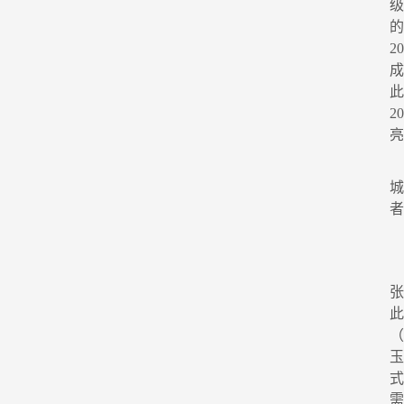
级
2
成
2
亮
者
（
式
需