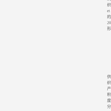
织
e
的
2
形
1