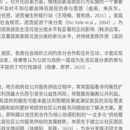
19）。在外在因素方面，情境因素是居民行为实施的一个重要
不及时不到位都会降低居民的参与意愿（曲英、朱庆华，
责任感，进而催生积极行动（王晓楠、曾宪扬，2021）。家庭
进而促进个体分类（Do Valle et al.，2004）。为
对提高居民生活垃圾分类水平有显著的正向影响（韩洪云等，
可以显著提高家庭垃圾分类的参与水平，并持续发挥作用（凌卯
居民、各类社会组织之间的充分合作和互补互动，才能实现
角出发，母睿等认为公民与政府一道成为生活垃圾分类的参与
提供了可行性路径（母睿、郎梦，2023）。
，地方政府在公共服务供给过程中，常常面临着非均衡性扩
求利润最大化而引发非公益性风险，导致服务偏离公共利益。
其提供的服务可能未能达到预期效果或满足居民的实际需求
的问题和如何更好地提供社区公共服务问题给出了解决方案。夏
，即构建以信任和合作为核心协调机制的“一主多元”供给模
准化是社区公共服务供给的发展趋势，本质在于建立以社区居民
政化等问题（徐增阳、张磊，2019）。为充分发挥不同主体