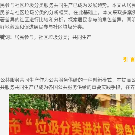
居民参与社区垃圾分类服务共同生产已成为发展趋势。本文从居
居民参与社区垃圾分类的分析框架。在此基础上，本文采取多案
显著差异的社区进行比较和分析，探索居民参与的角色差异，阐
更好地激励和促进居民参与社区垃圾分类。
关键词：
居民参与；社区垃圾分类；共同生产
引 言
态新闻
策论
公共服务共同生产作为公共服务供给的一种创新模式，在提高公
公共服务共同生产已成为各国公共服务供给的重要实践手段，在
院研究员夏学民接受中华网采访
【策论】
2026-07-31
2026-0