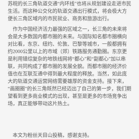
苏皖的长三角轨道交通“内环线”也将从规划建设走进市民
生活。而这种公交化的轨道交通出行模式，将会极大方
便长三角区域内的市民就业、商务和旅游出行。
作为中国经济活力最强的区域之一，长三角的未来将
会是大多数国内都市圈的未来。与国际知名都市圈横向
对比看，东京、纽约、伦敦、巴黎等城市，一般都拥有
约2000公里以上的市域（郊）铁路服务通勤圈。东京更
是利用错综复杂的地铁线网将“都心”和“副都心”加以串
联，共同构成了都市圈的发展全貌。而都市圈的经济价
值也在互联互通中得到最大程度的释放。当然，如此庞
大的轨道交通运营网络需要雄厚的资金支持。接下来，
“画圈圈”的长三角既然已经迈出了自己的第一步，我们期
望看到更多商业模式的出现，甚至是更多的市场竞争出
场，真正能够带动这片热土。
本文为粉丝天目山投稿，感谢支持。