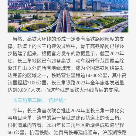
当然，高铁大环线的形成一定要有高铁路网密度的支
撑。轨道上的长三角建设过程中，骨干高铁路网已经逐
步搭建了起来。根据官方发布的数据显示，截至2023年
底，长三角地区已有25条高铁，动车组开行范围覆盖除
浙江舟山以外的所有地级城市，成为全国高铁网络最发
达完善的区域之一，铁路营业里程逾14300公里，其中高
铁里程超7100公里，长三角铁路2023年全年旅客发送量
达到8.08亿人次。而这些就是高铁大环线背后的支撑。
长三角第二圈：“内环线”
今年，长三角首次联合推出2024年度长三角一体化实
事项目清单，清单的第一条就是建设轨道上的长三角。
根据清单内容看：2024年长三角地区新增建成铁路里程
660公里，杭温铁路、池黄高铁等建成通车，沪苏湖铁路