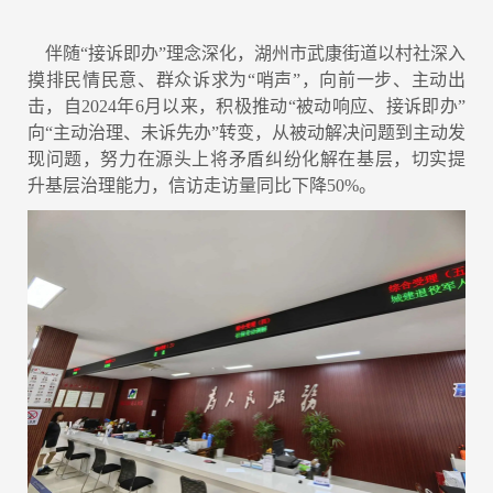
伴随“接诉即办”理念深化，湖州市武康街道以村社深入
摸排民情民意、群众诉求为“哨声”，向前一步、主动出
击，自2024年6月以来，积极推动“被动响应、接诉即办”
向“主动治理、未诉先办”转变，从被动解决问题到主动发
现问题，努力在源头上将矛盾纠纷化解在基层，切实提
升基层治理能力，信访走访量同比下降50%。