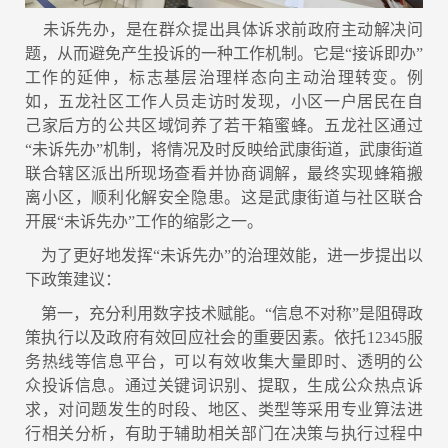
未诉先办，是在群众提出具体诉求前政府主动解决问
题，从而避免产生投诉的一种工作机制。它是“接诉即办”
工作的延伸，标志基层治理样态向主动治理转变。例
如，五龙社区工作人员走访时发现，小区一户居民在自
己家后方的公共区域饲养了若干箱蜜蜂。五龙社区通过
“未诉先办”机制，将情况及时反映给武康街道，武康街道
联合辖区派出所现场查看并协商调解，最终实现蜂箱搬
离小区，顺利化解安全隐患。这是武康街道与社区联合
开展“未诉先办”工作的缩影之一。
为了更好地发挥“未诉先办”的治理效能，进一步提出以
下政策建议：
第一，充分利用数字技术赋能。“信息不对称”是阻碍政
策执行以及政府有效回应社会的重要因素。依托12345服
务热线等信息平台，可以有效收集大量即时、透明的公
众投诉信息。通过关键词识别、提取，生成公众热点诉
求，对问题发生的时段、地区、类型等采用专业算法进
行相关分析，有助于辅助相关部门在决策与执行过程中